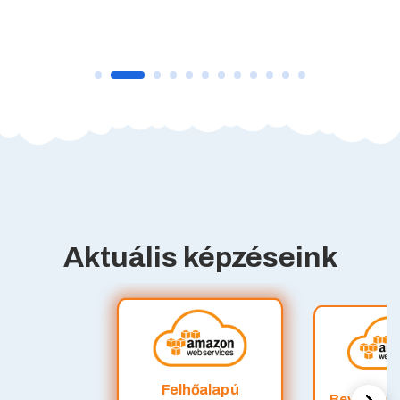
Aktuális képzéseink
Felhőalapú
Bevezetés