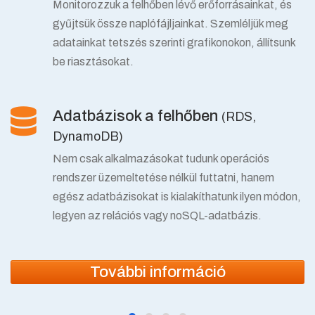
Monitorozzuk a felhőben lévő erőforrásainkat, és
gyűjtsük össze naplófájljainkat. Szemléljük meg
adatainkat tetszés szerinti grafikonokon, állítsunk
be riasztásokat.
Adatbázisok a felhőben
(RDS,
DynamoDB)
Nem csak alkalmazásokat tudunk operációs
rendszer üzemeltetése nélkül futtatni, hanem
egész adatbázisokat is kialakíthatunk ilyen módon,
legyen az relációs vagy noSQL-adatbázis.
További információ