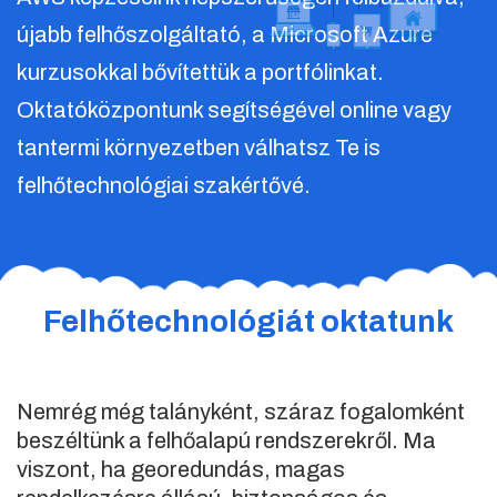
újabb felhőszolgáltató, a Microsoft Azure
kurzusokkal bővítettük a portfólinkat.
Oktatóközpontunk segítségével online vagy
tantermi környezetben válhatsz Te is
felhőtechnológiai szakértővé.
Felhőtechnológiát oktatunk
Nemrég még talányként, száraz fogalomként
beszéltünk a felhőalapú rendszerekről. Ma
viszont, ha georedundás, magas