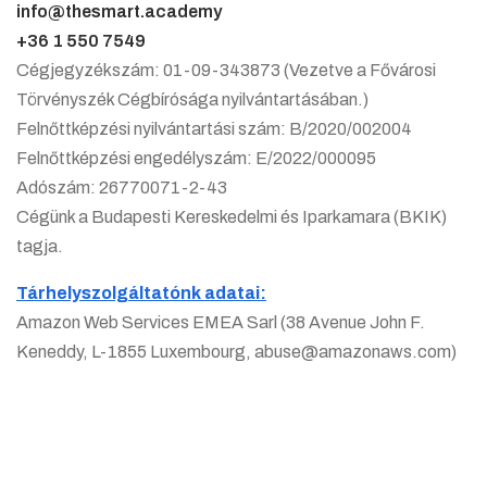
info@thesmart.academy
+36 1 550 7549
Cím
Cégjegyzékszám: 01-09-343873 (Vezetve a Fővárosi
Törvényszék Cégbírósága nyilvántartásában.)
Felnőttképzési nyilvántartási szám: B/2020/002004
Felnőttképzési engedélyszám: E/2022/000095
Adószám: 26770071-2-43
Cégünk a Budapesti Kereskedelmi és Iparkamara (BKIK)
tagja.
Tárhelyszolgáltatónk adatai:
Amazon Web Services EMEA Sarl (38 Avenue John F.
Keneddy, L-1855 Luxembourg, abuse@amazonaws.com)