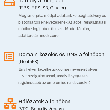
Tárhely a felhőben
(EBS, EFS, S3, Glacier)
Megismerjük a módját adataink költséghatékony és
biztonságos elhelyezésének az adott felhasználási
módhoz legjobban illeszkedő adattárolón,
adattárolási módszerrel.
Domain-kezelés és DNS a felhőben
(Route53)
Egy helyen kezelhetjük domainneveinket olyan
DNS szolgáltatással, amely lényegesen
rugalmasabb az on-premise rendszereknél.
Hálózatok a felhőben
(VPC, Securtiy groups)