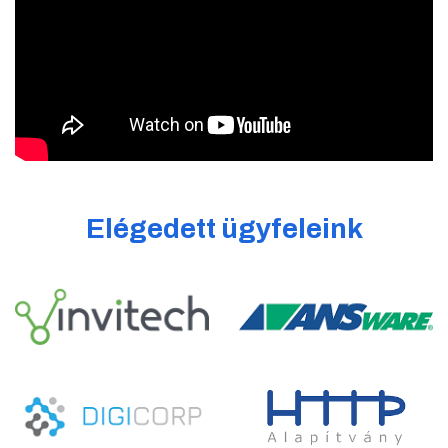
Elégedett ügyfeleink