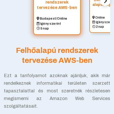
rendszerek
alapszolgá
tervezése AWS-ben
Online
Budapest/Online
Igény szerin
Igény szerint
2 nap
5 nap
Felhőalapú rendszerek
tervezése AWS-ben
Ezt a tanfolyamot azoknak ajánljuk, akik már
rendelkeznek informatikai területen szerzett
tapasztalattal és most szeretnék részletesen
megismerni az Amazon Web Services
szolgáltatásait.