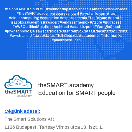
#felhő #AWS #cloud #IT #webhosting #serverless #AmazonWebServices
#theSMARTacademy #georedundant #awstanfolyam #fog
#cloudcomputing #education #okosakadémia #tanfolyam #oktatás
#azokosakadémia #awscert #rendszermérnök #Azure #Budapest
#AWSCertifiedSolutionsArchitect #adatközpont #GoogleCloud
#jövőtechnológia #awscertificate #tantermioktatas #thesmartsolutions
#awstraining #awsoktatás #felhőképzés #datacenter #informatika
Név
#piacképestudás
Irányítószám
theSMART.academy
Education for SMART people
Város
Cégünk adatai:
The Smart Solutions Kft.
1126 Budapest, Tartsay Vilmos utca 18. fszt. 1.