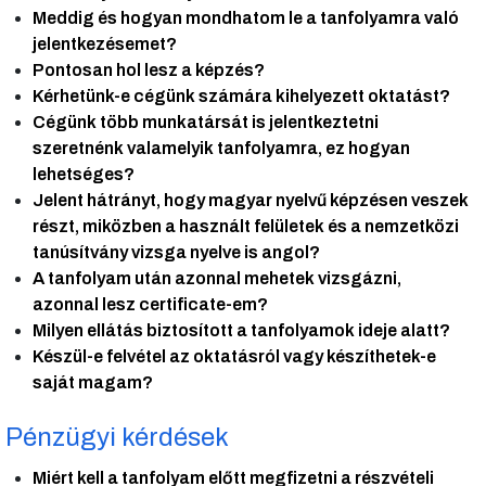
Meddig és hogyan mondhatom le a tanfolyamra való
jelentkezésemet?
Pontosan hol lesz a képzés?
Kérhetünk-e cégünk számára kihelyezett oktatást?
Cégünk több munkatársát is jelentkeztetni
szeretnénk valamelyik tanfolyamra, ez hogyan
lehetséges?
Jelent hátrányt, hogy magyar nyelvű képzésen veszek
részt, miközben a használt felületek és a nemzetközi
tanúsítvány vizsga nyelve is angol?
A tanfolyam után azonnal mehetek vizsgázni,
azonnal lesz certificate-em?
Milyen ellátás biztosított a tanfolyamok ideje alatt?
Készül-e felvétel az oktatásról vagy készíthetek-e
saját magam?
Pénzügyi kérdések
Miért kell a tanfolyam előtt megfizetni a részvételi