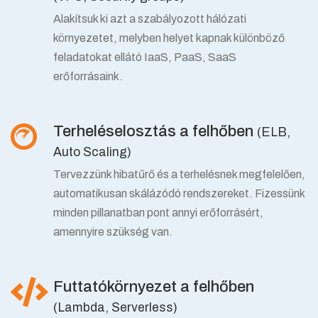
Alakítsuk ki azt a szabályozott hálózati
környezetet, melyben helyet kapnak különböző
feladatokat ellátó IaaS, PaaS, SaaS
erőforrásaink.
Terheléselosztás a felhőben
(ELB,
Auto Scaling)
Tervezzünk hibatűrő és a terhelésnek megfelelően,
automatikusan skálázódó rendszereket. Fizessünk
minden pillanatban pont annyi erőforrásért,
amennyire szükség van.
Futtatókörnyezet a felhőben
(Lambda, Serverless)